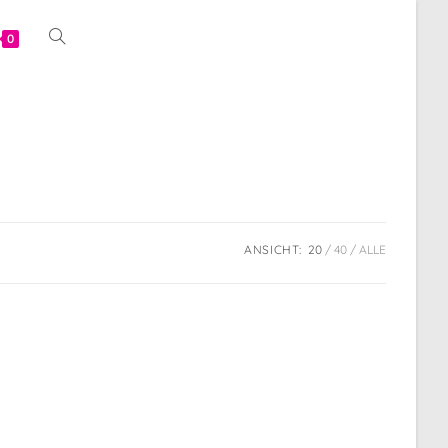
Website-
0
Suche
umschalten
ANSICHT:
20
40
ALLE