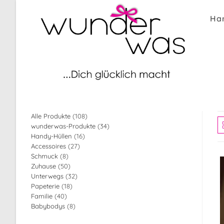
Zum
Inhalt
Ha
springen
108
Alle Produkte
108
34
wunderwas-Produkte
34
Produkte
16
Handy-Hüllen
16
Produkte
27
Accessoires
27
Produkte
8
Schmuck
8
Produkte
50
Zuhause
50
Produkte
32
Unterwegs
32
Produkte
18
Papeterie
18
Produkte
40
Familie
40
Produkte
8
Babybodys
8
Produkte
Produkte