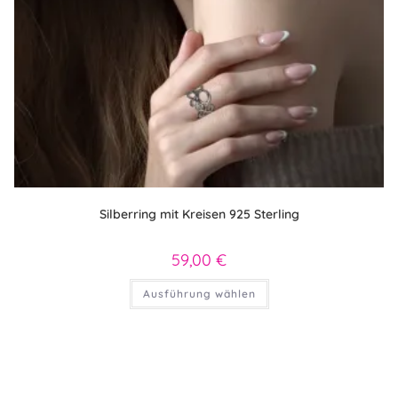
Silberring mit Kreisen 925 Sterling
59,00
€
Dieses
Ausführung wählen
Produkt
weist
mehrere
Varianten
auf.
Die
Optionen
können
auf