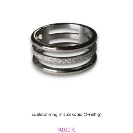
der
Produktseite
gewählt
werden
Edelstahlring mit Zirkonia (3-reihig)
40,00
€