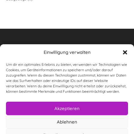
Produkte
Einwilligung verwalten
Um dir ein optimales Erlebnis zu bieten, verwenden wir Technologien wie
Widerrufsbelehrung
Cookies, um Geräteinformationen zu speichern und/oder darauf
zuzugreifen. Wenn du diesen Technologien zustimmst, können wir Daten
AGB
wie das Surfverhalten oder eindeutige IDs auf dieser Website
verarbeiten. Wenn du deine Einwillligung nicht erteilst oder zurückziehst,
wunderwas Impressum & rechtliche Informationen
können bestimmte Merkmale und Funktionen beeinträchtigt werden.
Datenschutzerklärung
Akzeptieren
Versandarten
Ablehnen
Zahlungsarten
Kontakt