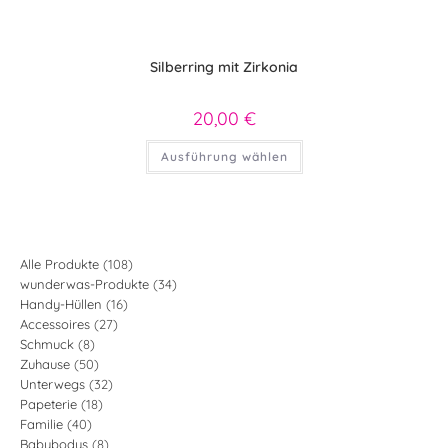
Silberring mit Zirkonia
20,00
€
Dieses
Ausführung wählen
Produkt
weist
mehrere
Varianten
auf.
Die
Optionen
können
108
Alle Produkte
108
auf
34
wunderwas-Produkte
34
Produkte
der
Produktseite
16
Handy-Hüllen
16
Produkte
gewählt
27
Accessoires
27
Produkte
werden
8
Schmuck
8
Produkte
50
Zuhause
50
Produkte
32
Unterwegs
32
Produkte
18
Papeterie
18
Produkte
40
Familie
40
Produkte
8
Babybodys
8
Produkte