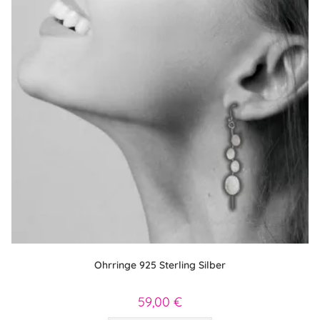
Produktseite
gewählt
werden
Ohrringe 925 Sterling Silber
59,00
€