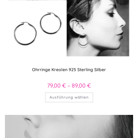
Ohrringe Kreolen 925 Sterling Silber
79,00
€
–
89,00
€
Preisspanne:
79,00 €
bis
Dieses
Ausführung wählen
89,00 €
Produkt
weist
mehrere
Varianten
auf.
Die
Optionen
können
auf
der