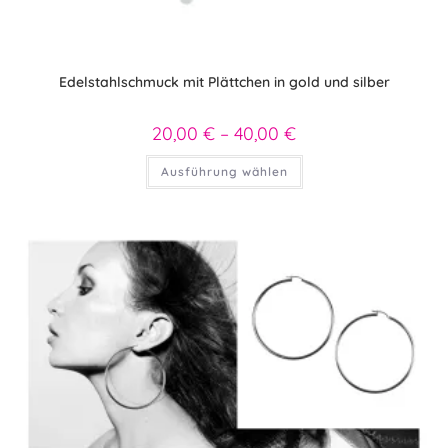
Edelstahlschmuck mit Plättchen in gold und silber
20,00
€
–
40,00
€
Preisspanne:
20,00 €
bis
Dieses
Ausführung wählen
40,00 €
Produkt
weist
mehrere
Varianten
auf.
Die
Optionen
können
auf
der
Produktseite
gewählt
werden