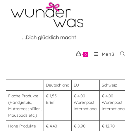
Zum
Inhalt
springen
Menü
0
Deutschland
EU
Schweiz
Flache Produkte
€ 1,55
€ 4,00
€ 4,00
(Handyetuis,
Brief
Warenpost
Warenpost
Mutterpasshüllen,
International
International
Mauspads etc.)
Hohe Produkte
€ 4,40
€ 8,90
€ 12,70