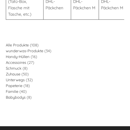
(Tatü-Box,
DHL-
DHL-
DHL-
Flasche mit
Päckchen
Päckchen M
Päckchen M
Tasche, etc.)
108
Alle Produkte
108
34
wunderwas-Produkte
34
Produkte
16
Handy-Hüllen
16
Produkte
27
Accessoires
27
Produkte
8
Schmuck
8
Produkte
50
Zuhause
50
Produkte
32
Unterwegs
32
Produkte
18
Papeterie
18
Produkte
40
Familie
40
Produkte
8
Babybodys
8
Produkte
Produkte