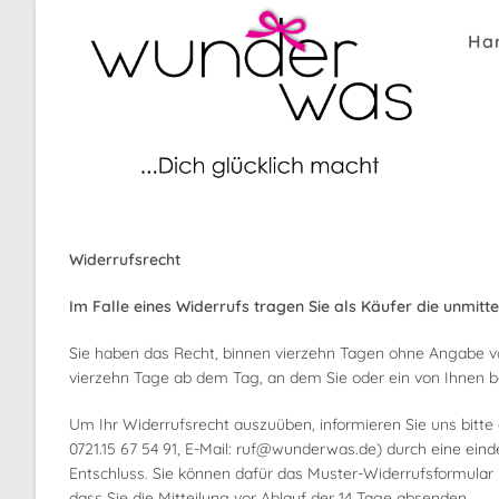
Zum
Inhalt
Ha
springen
Widerrufsrecht
Im Falle eines Widerrufs tragen Sie als Käufer die unmi
Sie haben das Recht, binnen vierzehn Tagen ohne Angabe vo
vierzehn Tage ab dem Tag, an dem Sie oder ein von Ihnen 
Um Ihr Widerrufsrecht auszuüben, informieren Sie uns bitte 
0721.15 67 54 91, E-Mail: ruf@wunderwas.de) durch eine eindeu
Entschluss. Sie können dafür das Muster-Widerrufsformular nu
dass Sie die Mitteilung vor Ablauf der 14 Tage absenden.