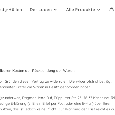
ndy-Hüllen
Der Laden
Alle Produkte
ttelbaren Kosten der Rücksendung der Waren.
n Gründen diesen Vertrag zu widerrufen. Die Widerrufsfrist beträgt
benannter Dritter die Waren in Besitz genommen haben.
(wunderwas, Dagmar Jette Ruf, Rüppurrer Str. 25, 76137 Karlsruhe, Tel
tige Erklärung (z. B. ein Brief per Post oder eine E-Mail) über Ihren
tzen, das ist jedoch keine Pflicht. Zur Wahrung der Frist reicht es au