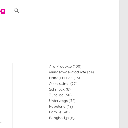
Website-
0
Suche
umschalten
108
Alle Produkte
108
34
wunderwas-Produkte
34
Produkte
16
Handy-Hüllen
16
Produkte
27
Accessoires
27
Produkte
8
Schmuck
8
Produkte
50
Zuhause
50
Produkte
32
Unterwegs
32
Produkte
18
Papeterie
18
Produkte
.
40
Familie
40
Produkte
8
Babybodys
8
Produkte
s,
Produkte