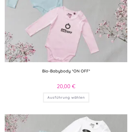
Bio-Babybody *ON OFF*
20,00
€
Dieses
Ausführung wählen
Produkt
weist
mehrere
Varianten
auf.
Die
Optionen
können
auf