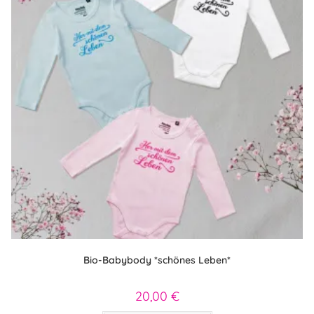
Produktseite
gewählt
werden
Bio-Babybody *schönes Leben*
20,00
€