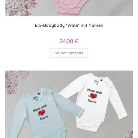
Bio-Babybody *Wale* mit Namen
24,00
€
Dieses
Select options
Produkt
weist
mehrere
Varianten
auf.
Die
Optionen
können
auf
der
Produktseite
gewählt
werden