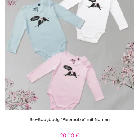
der
Produktseite
gewählt
werden
Bio-Babybody *Piepmätze* mit Namen
20,00
€