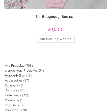
Bio-Babybody *Badisch*
20,00
€
Dieses
Ausführung wählen
Produkt
weist
mehrere
Varianten
auf.
Die
Optionen
können
108
Alle Produkte
108
auf
34
wunderwas-Produkte
34
Produkte
der
Produktseite
16
Handy-Hüllen
16
Produkte
gewählt
27
Accessoires
27
Produkte
werden
8
Schmuck
8
Produkte
50
Zuhause
50
Produkte
32
Unterwegs
32
Produkte
18
Papeterie
18
Produkte
40
Familie
40
Produkte
8
Babybodys
8
Produkte