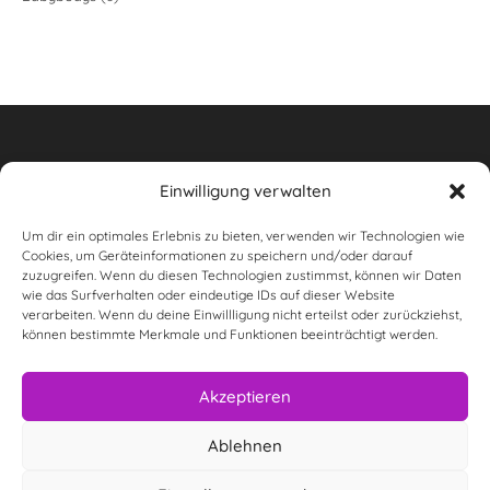
Produkte
Einwilligung verwalten
Um dir ein optimales Erlebnis zu bieten, verwenden wir Technologien wie
Widerrufsbelehrung
Cookies, um Geräteinformationen zu speichern und/oder darauf
zuzugreifen. Wenn du diesen Technologien zustimmst, können wir Daten
AGB
wie das Surfverhalten oder eindeutige IDs auf dieser Website
verarbeiten. Wenn du deine Einwillligung nicht erteilst oder zurückziehst,
wunderwas Impressum & rechtliche Informationen
können bestimmte Merkmale und Funktionen beeinträchtigt werden.
Datenschutzerklärung
Akzeptieren
Versandarten
Ablehnen
Zahlungsarten
Kontakt