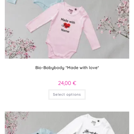
Bio-Babybody *Made with love*
24,00
€
Dieses
Select options
Produkt
weist
mehrere
Varianten
auf.
Die
Optionen
können
auf
der