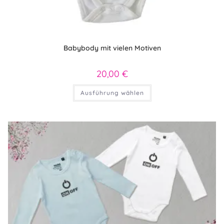
Babybody mit vielen Motiven
20,00
€
Dieses
Ausführung wählen
Produkt
weist
mehrere
Varianten
auf.
Die
Optionen
können
auf
der
Produktseite
gewählt
werden