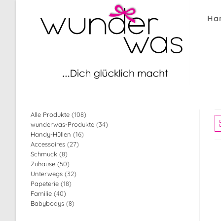
Zum
Inhalt
Ha
springen
108
Alle Produkte
108
34
wunderwas-Produkte
34
Produkte
16
Handy-Hüllen
16
Produkte
27
Accessoires
27
Produkte
8
Schmuck
8
Produkte
50
Zuhause
50
Produkte
32
Unterwegs
32
Produkte
18
Papeterie
18
Produkte
40
Familie
40
Produkte
8
Babybodys
8
Produkte
Produkte