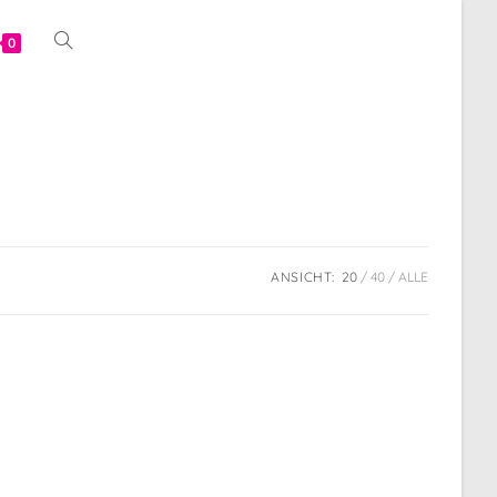
Website-
0
Suche
umschalten
ANSICHT:
20
40
ALLE