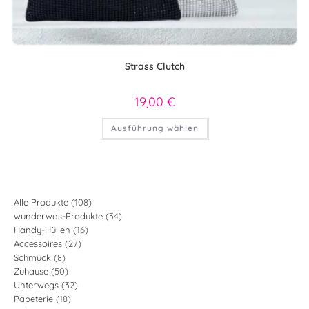
Strass Clutch
19,00
€
Dieses
Ausführung wählen
Produkt
weist
mehrere
Varianten
auf.
Die
Optionen
können
108
Alle Produkte
108
auf
34
wunderwas-Produkte
34
Produkte
der
Produktseite
16
Handy-Hüllen
16
Produkte
gewählt
27
Accessoires
27
Produkte
werden
8
Schmuck
8
Produkte
50
Zuhause
50
Produkte
32
Unterwegs
32
Produkte
18
Papeterie
18
Produkte