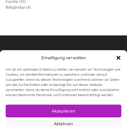
40
Familie
40
Produkte
8
Babybodys
8
Produkte
Produkte
Einwilligung verwalten
Um dir ein optimales Erlebnis zu bieten, verwenden wir Technologien wie
Widerrufsbelehrung
Cookies, um Geräteinformationen zu speichern und/oder darauf
zuzugreifen. Wenn du diesen Technologien zustimmst, können wir Daten
AGB
wie das Surfverhalten oder eindeutige IDs auf dieser Website
verarbeiten. Wenn du deine Einwillligung nicht erteilst oder zurückziehst,
wunderwas Impressum & rechtliche Informationen
können bestimmte Merkmale und Funktionen beeinträchtigt werden.
Datenschutzerklärung
Akzeptieren
Versandarten
Ablehnen
Zahlungsarten