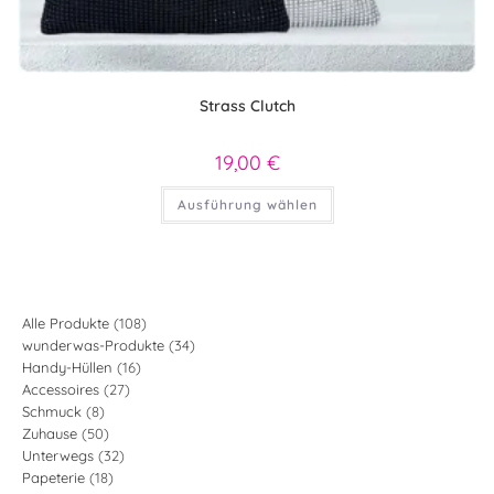
Strass Clutch
19,00
€
Dieses
Ausführung wählen
Produkt
weist
mehrere
Varianten
auf.
Die
Optionen
können
108
Alle Produkte
108
auf
34
wunderwas-Produkte
34
Produkte
der
Produktseite
16
Handy-Hüllen
16
Produkte
gewählt
27
Accessoires
27
Produkte
werden
8
Schmuck
8
Produkte
50
Zuhause
50
Produkte
32
Unterwegs
32
Produkte
18
Papeterie
18
Produkte