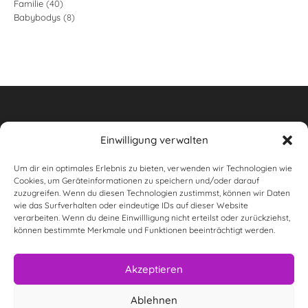
40
Familie
40
Produkte
8
Babybodys
8
Produkte
Produkte
Einwilligung verwalten
Um dir ein optimales Erlebnis zu bieten, verwenden wir Technologien wie
Widerrufsbelehrung
Cookies, um Geräteinformationen zu speichern und/oder darauf
zuzugreifen. Wenn du diesen Technologien zustimmst, können wir Daten
AGB
wie das Surfverhalten oder eindeutige IDs auf dieser Website
verarbeiten. Wenn du deine Einwillligung nicht erteilst oder zurückziehst,
wunderwas Impressum & rechtliche Informationen
können bestimmte Merkmale und Funktionen beeinträchtigt werden.
Datenschutzerklärung
Akzeptieren
Versandarten
Ablehnen
Zahlungsarten