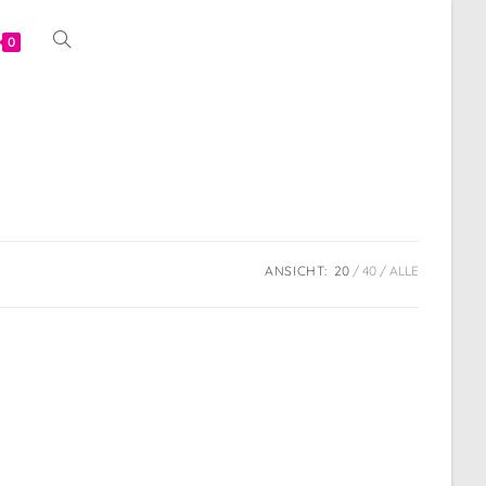
Website-
0
Suche
umschalten
ANSICHT:
20
40
ALLE