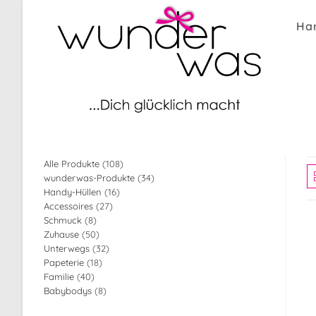
Zum
Inhalt
Ha
springen
108
Alle Produkte
108
34
wunderwas-Produkte
34
Produkte
16
Handy-Hüllen
16
Produkte
27
Accessoires
27
Produkte
8
Schmuck
8
Produkte
50
Zuhause
50
Produkte
32
Unterwegs
32
Produkte
18
Papeterie
18
Produkte
40
Familie
40
Produkte
8
Babybodys
8
Produkte
Produkte