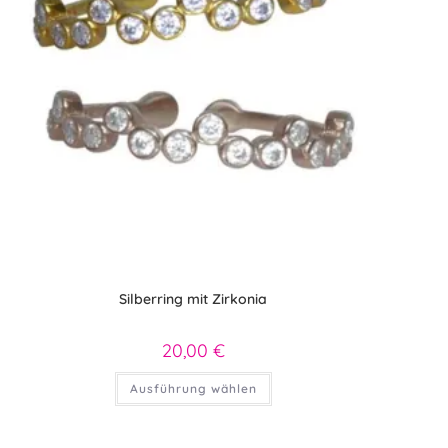
Silberring mit Zirkonia
20,00
€
Dieses
Ausführung wählen
Produkt
weist
mehrere
Varianten
auf.