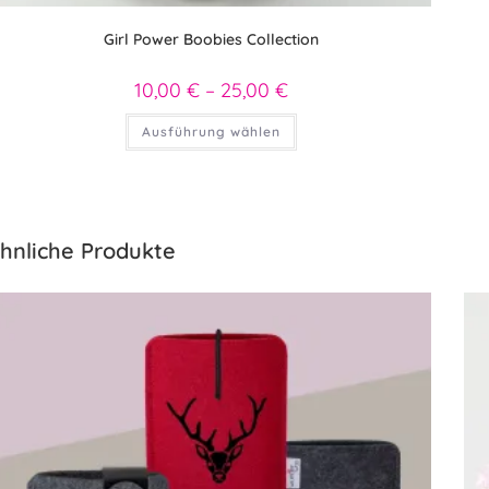
Girl Power Boobies Collection
10,00
€
–
25,00
€
Preisspanne:
10,00 €
bis
Dieses
Ausführung wählen
25,00 €
Produkt
weist
mehrere
Varianten
auf.
Die
Optionen
können
hnliche Produkte
auf
der
Produktseite
gewählt
werden