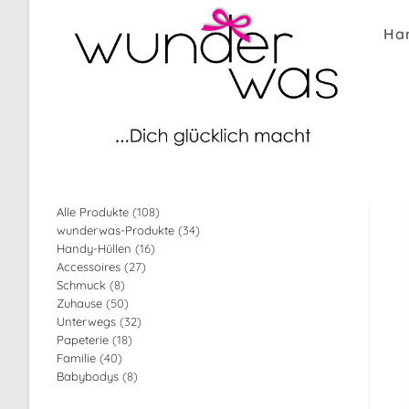
Zum
Inhalt
Ha
springen
108
Alle Produkte
108
34
wunderwas-Produkte
34
Produkte
16
Handy-Hüllen
16
Produkte
27
Accessoires
27
Produkte
8
Schmuck
8
Produkte
50
Zuhause
50
Produkte
32
Unterwegs
32
Produkte
18
Papeterie
18
Produkte
40
Familie
40
Produkte
8
Babybodys
8
Produkte
Produkte