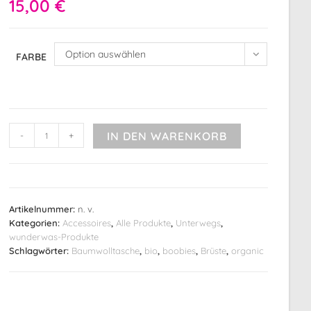
15,00
€
Option auswählen
FARBE
Girl
IN DEN WARENKORB
-
+
Power
A
Boobies
l
Taschen
t
Menge
e
Artikelnummer:
n. v.
r
Kategorien:
Accessoires
,
Alle Produkte
,
Unterwegs
,
n
wunderwas-Produkte
a
Schlagwörter:
Baumwolltasche
,
bio
,
boobies
,
Brüste
,
organic
t
i
v
e