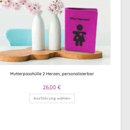
Mutterpasshülle 2 Herzen, personalisierbar
26,00
€
Dieses
Ausführung wählen
Produkt
weist
mehrere
Varianten
auf.
Die
Optionen
können