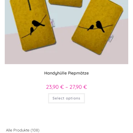
Handyhülle Piepmätze
23,90
€
–
27,90
€
Preisspanne:
23,90 €
bis
Dieses
Select options
27,90 €
Produkt
weist
mehrere
Varianten
auf.
Die
Optionen
können
108
Alle Produkte
108
auf