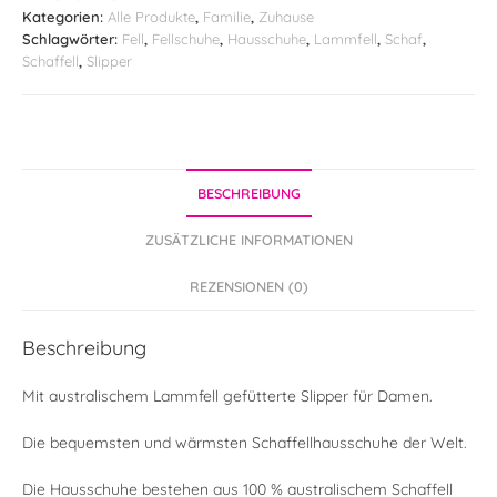
Menge
Kategorien:
Alle Produkte
,
Familie
,
Zuhause
e
Schlagwörter:
Fell
,
Fellschuhe
,
Hausschuhe
,
Lammfell
,
Schaf
,
r
Schaffell
,
Slipper
n
a
t
i
v
e
BESCHREIBUNG
:
ZUSÄTZLICHE INFORMATIONEN
REZENSIONEN (0)
Beschreibung
Mit australischem Lammfell gefütterte Slipper für Damen.
Die bequemsten und wärmsten Schaffellhausschuhe der Welt.
Die Hausschuhe bestehen aus 100 % australischem Schaffell