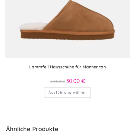
Lammfell Hausschuhe für Männer tan
Ursprünglicher
30,00
€
Aktueller
59,00
€
Preis
Preis
war:
ist:
Dieses
Ausführung wählen
59,00 €
30,00 €.
Produkt
weist
mehrere
Varianten
auf.
Die
Optionen
können
auf
Ähnliche Produkte
der