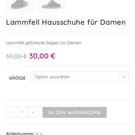
Lammfell Hausschuhe für Damen
Lammfell gefütterte Slipper für Damen
Ursprünglicher
30,00
€
Aktueller
59,00
€
Preis
Preis
war:
ist:
59,00 €
30,00 €.
Option auswählen
GRÖSSE
Lammfell
IN DEN WARENKORB
-
+
Hausschuhe
A
für
l
Damen
Artikelnummer:
n. v.
t