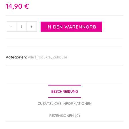
14,90
€
Servietten
A
IN DEN WARENKORB
-
+
mit
l
Siebdruck-
t
Motiv
e
Menge
r
n
Kategorien:
Alle Produkte
,
Zuhause
a
t
i
v
e
BESCHREIBUNG
:
ZUSÄTZLICHE INFORMATIONEN
REZENSIONEN (0)