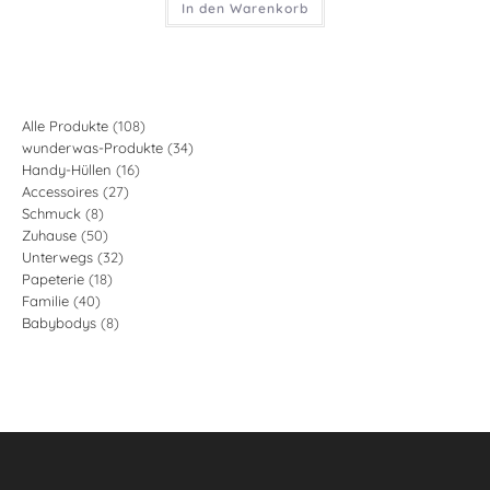
In den Warenkorb
108
Alle Produkte
108
34
wunderwas-Produkte
34
Produkte
16
Handy-Hüllen
16
Produkte
27
Accessoires
27
Produkte
8
Schmuck
8
Produkte
50
Zuhause
50
Produkte
32
Unterwegs
32
Produkte
18
Papeterie
18
Produkte
40
Familie
40
Produkte
8
Babybodys
8
Produkte
Produkte