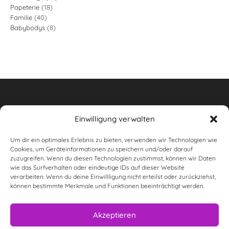
18
Papeterie
18
Produkte
40
Familie
40
Produkte
8
Babybodys
8
Produkte
Produkte
Einwilligung verwalten
Um dir ein optimales Erlebnis zu bieten, verwenden wir Technologien wie
Widerrufsbelehrung
Cookies, um Geräteinformationen zu speichern und/oder darauf
zuzugreifen. Wenn du diesen Technologien zustimmst, können wir Daten
AGB
wie das Surfverhalten oder eindeutige IDs auf dieser Website
verarbeiten. Wenn du deine Einwillligung nicht erteilst oder zurückziehst,
wunderwas Impressum & rechtliche Informationen
können bestimmte Merkmale und Funktionen beeinträchtigt werden.
Datenschutzerklärung
Akzeptieren
Versandarten