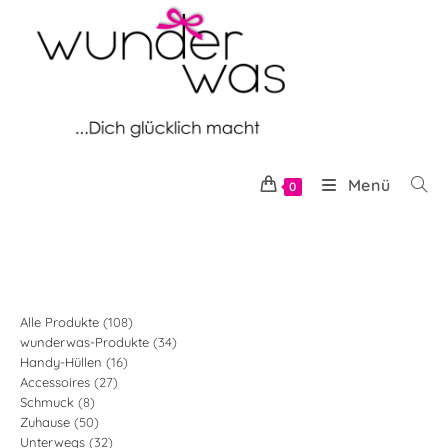
Zum
Inhalt
springen
Menü
0
108
Alle Produkte
108
34
wunderwas-Produkte
34
Produkte
16
Handy-Hüllen
16
Produkte
27
Accessoires
27
Produkte
8
Schmuck
8
Produkte
50
Zuhause
50
Produkte
32
Unterwegs
32
Produkte