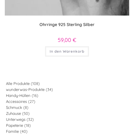
Ohrringe 925 Sterling Silber
59,00
€
In den Warenkorb
108
Alle Produkte
108
34
wunderwas-Produkte
34
Produkte
16
Handy-Hüllen
16
Produkte
27
Accessoires
27
Produkte
8
Schmuck
8
Produkte
50
Zuhause
50
Produkte
32
Unterwegs
32
Produkte
18
Papeterie
18
Produkte
40
Familie
40
Produkte