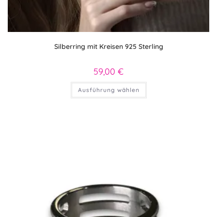
Silberring mit Kreisen 925 Sterling
59,00
€
Dieses
Ausführung wählen
Produkt
weist
mehrere
Varianten
auf.
Die
Optionen
können
auf
der
Produktseite
gewählt
werden