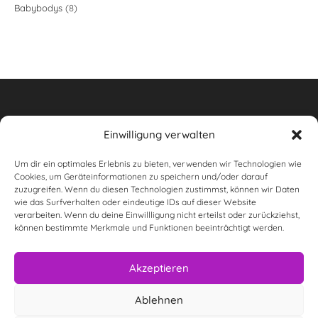
8
Babybodys
8
Produkte
Produkte
Einwilligung verwalten
Um dir ein optimales Erlebnis zu bieten, verwenden wir Technologien wie
Widerrufsbelehrung
Cookies, um Geräteinformationen zu speichern und/oder darauf
zuzugreifen. Wenn du diesen Technologien zustimmst, können wir Daten
AGB
wie das Surfverhalten oder eindeutige IDs auf dieser Website
verarbeiten. Wenn du deine Einwillligung nicht erteilst oder zurückziehst,
wunderwas Impressum & rechtliche Informationen
können bestimmte Merkmale und Funktionen beeinträchtigt werden.
Datenschutzerklärung
Akzeptieren
Versandarten
Ablehnen
Zahlungsarten