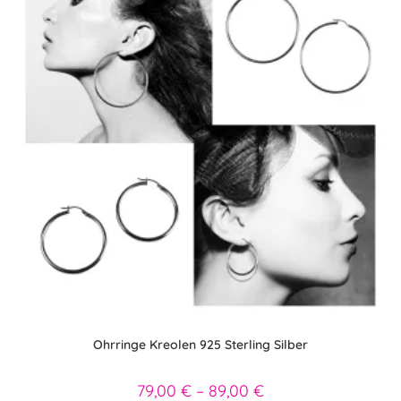
der
Produktseite
gewählt
werden
Ohrringe Kreolen 925 Sterling Silber
79,00
€
–
89,00
€
Preisspanne: