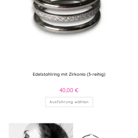
Edelstahlring mit Zirkonia (3-reihig)
40,00
€
Dieses
Ausführung wählen
Produkt
weist
mehrere
Varianten
auf.
Die
Optionen
können
auf