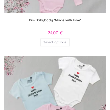
Bio-Babybody *Made with love*
24,00
€
Dieses
Select options
Produkt
weist
mehrere
Varianten
auf.
Die
Optionen
können
auf
der
Produktseite
gewählt
werden