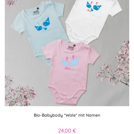
der
Produktseite
gewählt
werden
Bio-Babybody *Wale* mit Namen
24,00
€