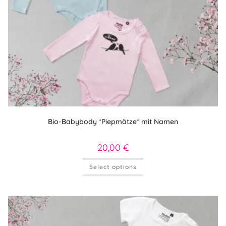
Bio-Babybody *Piepmätze* mit Namen
20,00
€
Dieses
Select options
Produkt
weist
mehrere
Varianten
auf.
Die
Optionen
können
auf