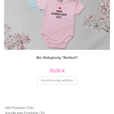
Bio-Babybody *Badisch*
20,00
€
Dieses
Ausführung wählen
Produkt
weist
mehrere
Varianten
auf.
Die
Optionen
können
108
Alle Produkte
108
auf
34
wunderwas-Produkte
34
Produkte
der