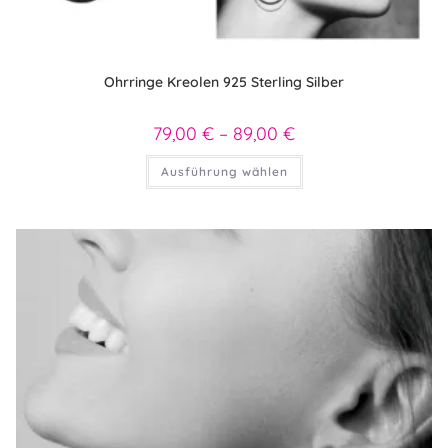
Ohrringe Kreolen 925 Sterling Silber
79,00
€
–
89,00
€
Preisspanne:
79,00 €
bis
Dieses
Ausführung wählen
89,00 €
Produkt
weist
mehrere
Varianten
auf.
Die
Optionen
können
auf
der
Produktseite
gewählt
werden