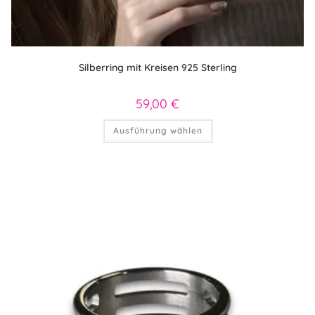
Silberring mit Kreisen 925 Sterling
59,00
€
Dieses
Ausführung wählen
Produkt
weist
mehrere
Varianten
auf.
Die
Optionen
können
auf
der
Produktseite
gewählt
werden