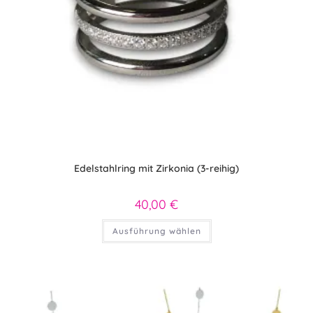
Edelstahlring mit Zirkonia (3-reihig)
40,00
€
Dieses
Ausführung wählen
Produkt
weist
mehrere
Varianten
auf.
Die
Optionen
können
auf