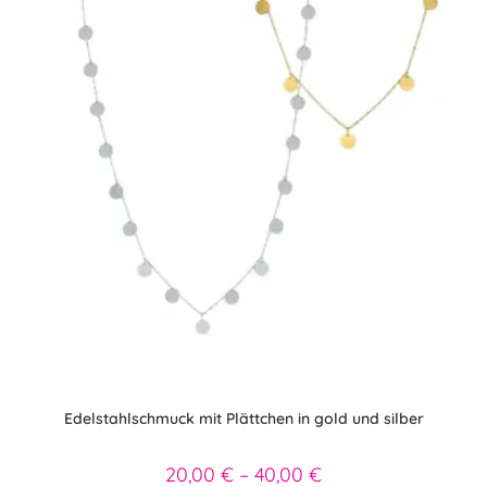
der
Produktseite
gewählt
werden
Edelstahlschmuck mit Plättchen in gold und silber
20,00
€
–
40,00
€
Preisspanne: